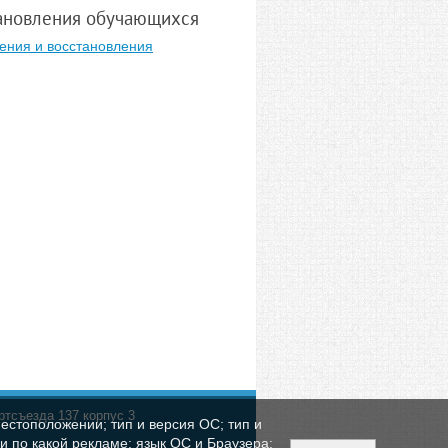
тановления обучающихся
ения и восстановления
ртсъезда 137 корпус 3
естоположении; тип и версия ОС; тип и
ли по какой рекламе; язык ОС и Браузера;