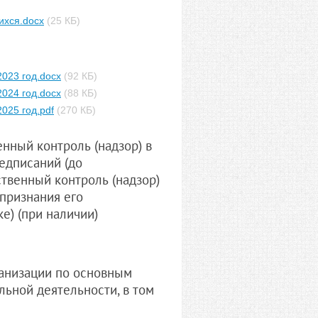
ихся.docx
(25 КБ)
2023 год.docx
(92 КБ)
2024 год.docx
(88 КБ)
025 год.pdf
(270 КБ)
нный контроль (надзор) в
едписаний (до
твенный контроль (надзор)
признания его
е) (при наличии)
анизации по основным
ьной деятельности, в том