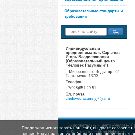
Образовательные стандарты и
требования
Индивидуальный
предприниматель Сарычев
Игорь Владиславович
(Образовательный центр
"Человек Разумный")
г. Минеральные Воды, пр. 22
Партсъезда 137/3
Телефон
+7(928)651 29 51
Эл. почта
chelovecrazumnyj@ya.ru
Образовательный центр «Человек Раз
Продолжая использовать наш сайт, вы даете согласие н
© Конструктор сайтов
Nubex.ru
версия Браузера; тип устройства и разрешение его экран