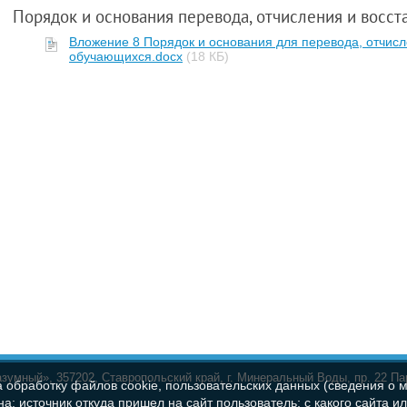
Порядок и основания перевода, отчисления и восс
Вложение 8 Порядок и основания для перевода, отчисл
обучающихся.docx
(18 КБ)
умный», 357202, Ставропольский край, г. Минеральный Воды, пр. 22 Па
а обработку файлов cookie, пользовательских данных (сведения о м
а; источник откуда пришел на сайт пользователь; с какого сайта и